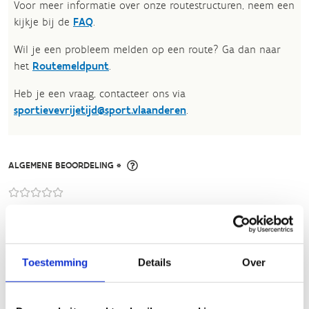
Voor meer informatie over onze routestructuren, neem een
kijkje bij de
FAQ
.
Wil je een probleem melden op een route? Ga dan naar
het
Routemeldpunt
.
Heb je een vraag, contacteer ons via
sportievevrijetijd@sport.vlaanderen
.​
ALGEMENE BEOORDELING *
slecht
goed
FYSIEKE INSPANNING
Toestemming
Details
Over
licht
zwaar