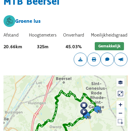
MTB Beersel
Groene lus
Afstand
Hoogtemeters
Onverhard
Moeilijkheidsgraad
Gemakkelijk
20.66km
325m
45.03%