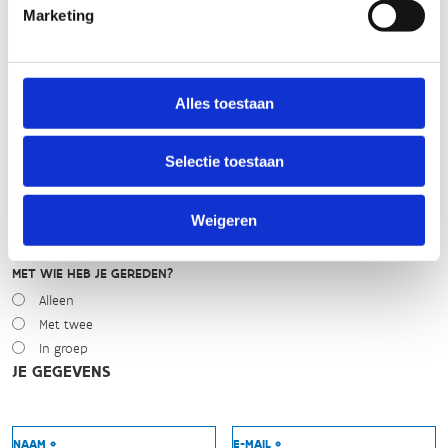
Marketing
Droog
Zonnig
Bewolkt
Regen
Alles toestaan
Winters
NIVEAU
Selectie toestaan
Beginner
Gemiddeld
Weigeren
Expert
MET WIE HEB JE GEREDEN?
Alleen
Met twee
In groep
JE GEGEVENS
NAAM *
E-MAIL *