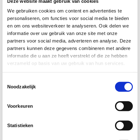
Deze website maakt gebruik van cookies
TECHNISCHE MOEILIJKHEIDSGRAAD
We gebruiken cookies om content en advertenties te
personaliseren, om functies voor social media te bieden
en om ons websiteverkeer te analyseren. Ook delen we
makkelijk
moeilijk
informatie over uw gebruik van onze site met onze
partners voor social media, adverteren en analyse. Deze
BEWEGWIJZERING
partners kunnen deze gegevens combineren met andere
TIP:
ontbrekende signalisatie kan je melden via het
informatie die u aan ze heeft verstrekt of die ze hebben
Routemeldpunt
verzameld op basis van uw gebruik van hun services.
Toestemmingsselectie
slecht
goed
Noodzakelijk
STAAT VAN PARCOURS(ONDERGROND, BEGROEIING, ONDERHOUD)
Voorkeuren
slecht
goed
Statistieken
WEER