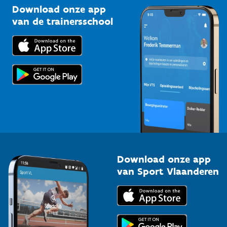
Kennisplatform
Download onze app
Bedrijven
van de trainersschool
Downloads
Trainers en begeleiders
Voor de pers
Scholen
Topsporters
Organisatoren van sportevenementen
Download onze app
van Sport Vlaanderen