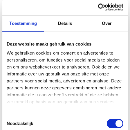
50 m
Toestemming
Details
Over
© Thunderforest
© OpenStreetMap contributors
Kaartgegevens
Deze website maakt gebruik van cookies
We gebruiken cookies om content en advertenties te
personaliseren, om functies voor social media te bieden
Beschrijving van de route
en om ons websiteverkeer te analyseren. Ook delen we
informatie over uw gebruik van onze site met onze
Startplaatsen
partners voor social media, adverteren en analyse. Deze
partners kunnen deze gegevens combineren met andere
N29
24
3290
Diest
informatie die u aan ze heeft verstrekt of die ze hebben
verzameld op basis van uw gebruik van hun services.
Toestemmingsselectie
Noodzakelijk