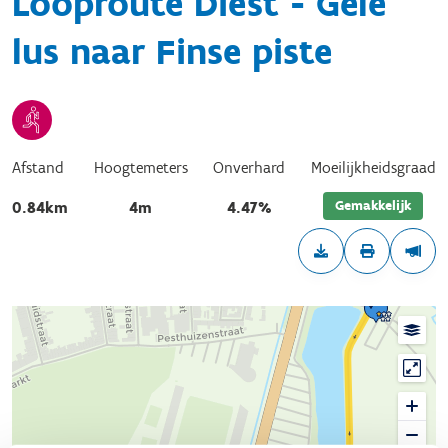
Looproute Diest - Gele
lus naar Finse piste
Afstand
Hoogtemeters
Onverhard
Moeilijkheidsgraad
Gemakkelijk
0.84km
4m
4.47%