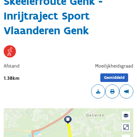
Skeelerroute Genk -
Inrijtraject Sport
Vlaanderen Genk
Afstand
Moeilijkheidsgraad
Gemiddeld
1.38km