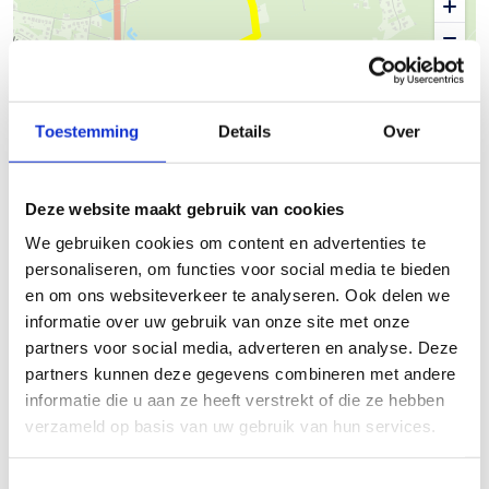
Toestemming
Details
Over
500 m
Deze website maakt gebruik van cookies
© Thunderforest
© OpenStreetMap contributors
Kaartgegevens
We gebruiken cookies om content en advertenties te
personaliseren, om functies voor social media te bieden
Beschrijving van de route
en om ons websiteverkeer te analyseren. Ook delen we
informatie over uw gebruik van onze site met onze
partners voor social media, adverteren en analyse. Deze
Inrijtraject vanuit Sport Vlaanderen Genk naar skeelerroute
partners kunnen deze gegevens combineren met andere
Genk.
informatie die u aan ze heeft verstrekt of die ze hebben
Startplaatsen
verzameld op basis van uw gebruik van hun services.
Toestemmingsselectie