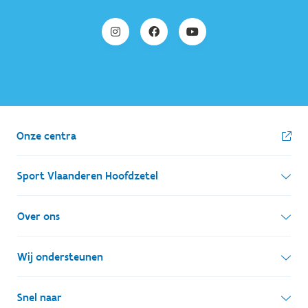
Onze centra
Sport Vlaanderen Hoofdzetel
Simon Bolivarlaan 17
Over ons
1000 Brussel
Wie zijn we, wat doen we
Wij ondersteunen
Ondernemingsnummer: BE 0248.142.826
Onze centra
Postadres
Lokale besturen
Snel naar
Onze sportkampen