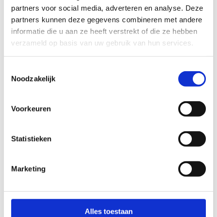
partners voor social media, adverteren en analyse. Deze
partners kunnen deze gegevens combineren met andere
informatie die u aan ze heeft verstrekt of die ze hebben
verzameld op basis van uw gebruik van hun services.
Toestemmingsselectie
Noodzakelijk
Voorkeuren
Statistieken
Marketing
Beweegtussendoortjes
Heb je een drukke dag en weinig tijd om te
Alles toestaan
bewegen? Las dan een beweegtussendoortje van 10