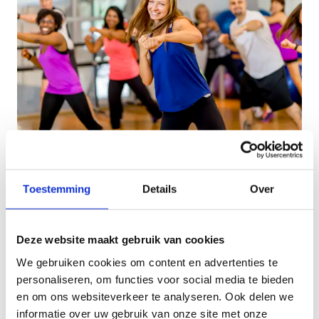
Digitale sportlessen
Toestemming
Details
Over
We werken nog steeds veel van thuis uit. Tijdens
corona boden we digitale sportlessen aan, zodat je
tijdens je middagpauze toch nog kon meesporten.
Deze website maakt gebruik van cookies
Deze lessen zijn nog steeds beschikbaar en kan je
zelf volgen waar en wanneer het jou het best
We gebruiken cookies om content en advertenties te
uitkomt.
personaliseren, om functies voor social media te bieden
en om ons websiteverkeer te analyseren. Ook delen we
Neem deel aan de digitale sportlessen
informatie over uw gebruik van onze site met onze