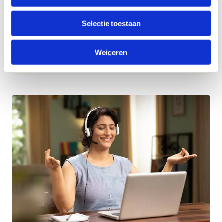
minuten in. Je spieren even aan het werk zetten is
goed voor lichaam én geest.
Selectie toestaan
Probeer al onze beweegtusssendoortjes en doe-
Weigeren
het-zelf oefeningen uit