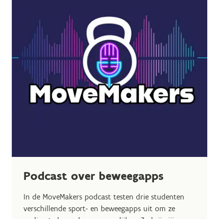
Podcast over beweegapps
In de MoveMakers podcast testen drie studenten
verschillende sport- en beweegapps uit om ze