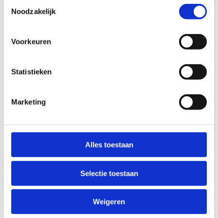
Toestemmingsselectie
Noodzakelijk
Voorkeuren
Statistieken
Marketing
Alles toestaan
The ‘Flemish Critical Reflection Measurement Scale’
(Vangrunderbeek et al., 2022*) werd op basis van
Selectie toestaan
wetenschappelijk onderzoek ontwikkeld en gevalideerd.
* Vangrunderbeek, H., De Backer, M., McCarthy, L., Buelens,
Weigeren
E., & Ponnet, H. (2022). Developing Critical Reflection Skills