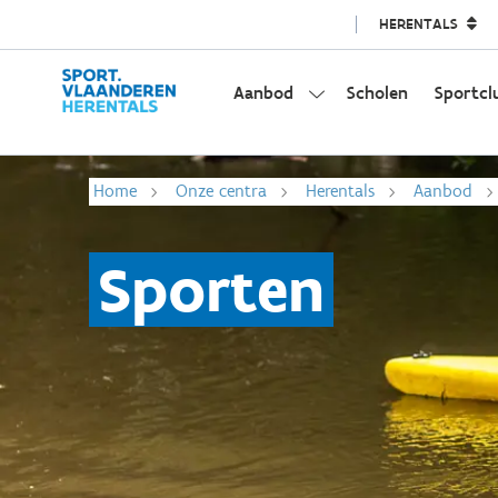
HERENTALS
Aanbod
Scholen
Sportcl
Home
Onze centra
Herentals
Aanbod
Sporten