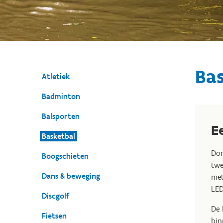
Ba
Atletiek
Badminton
Balsporten
E
Basketbal
Dom
Boogschieten
twe
Dans & beweging
met
LED
Discgolf
De 
Fietsen
bin