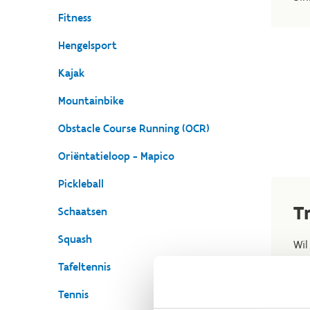
Fitness
Hengelsport
Kajak
Mountainbike
Obstacle Course Running (OCR)
Oriëntatieloop - Mapico
Pickleball
T
Schaatsen
Squash
Wil
tus
Tafeltennis
die
Tennis
om 