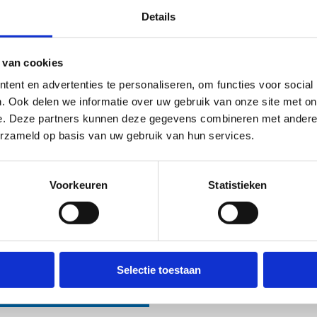
tdek onze sportlessen
Details
 van cookies
ent en advertenties te personaliseren, om functies voor social
. Ook delen we informatie over uw gebruik van onze site met on
ieve clubs
e. Deze partners kunnen deze gegevens combineren met andere i
erzameld op basis van uw gebruik van hun services.
n. Herentalse
Voorkeuren
Statistieken
sketbalclub
y Bellens
32 497 91 72 02
tuur een bericht
Selectie toestaan
bezoek website