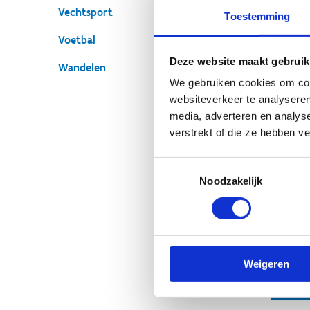
Vechtsport
On
Toestemming
Voetbal
Deze website maakt gebruik
Wandelen
We gebruiken cookies om cont
websiteverkeer te analyseren
Act
media, adverteren en analys
verstrekt of die ze hebben v
Toestemmingsselectie
Ko
Noodzakelijk
Ba
Wend
+
S
Weigeren