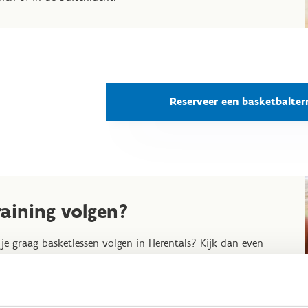
Reserveer een basketbalter
raining volgen?
 je graag basketlessen volgen in Herentals? Kijk dan even
sen ons aanbod of er iets tussen zit of ontdek de sportclubs
 bij ons trainen hieronder. Neem gerust contact met ons op
meer mogelijkheden te bekijken.