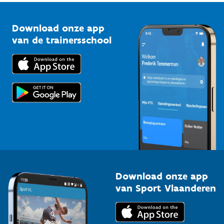
Vlaamse Trainersschool
Sportclubs
Kennisplatform
Download onze app
Bedrijven
van de trainersschool
Downloads
Trainers en begeleiders
Voor de pers
Scholen
Topsporters
Organisatoren van sportevenementen
Download onze app
van Sport Vlaanderen