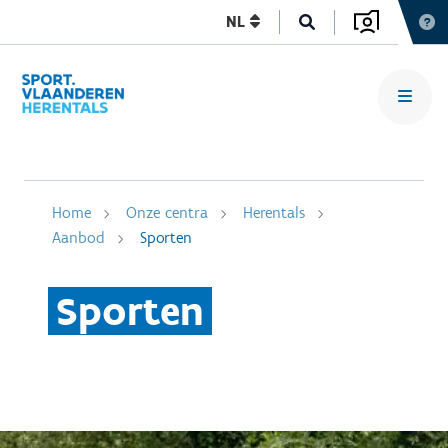
NL
Home
Onze centra
Herentals
Aanbod
Sporten
Sporten