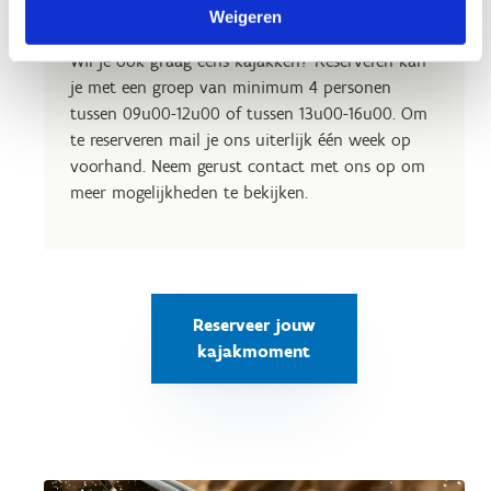
Reserveer jouw kajakmoment
Weigeren
Wil je ook graag eens kajakken? Reserveren kan
je met een groep van minimum 4 personen
tussen 09u00-12u00 of tussen 13u00-16u00. Om
te reserveren mail je ons uiterlijk één week op
voorhand. Neem gerust contact met ons op om
meer mogelijkheden te bekijken.
Reserveer jouw
kajakmoment