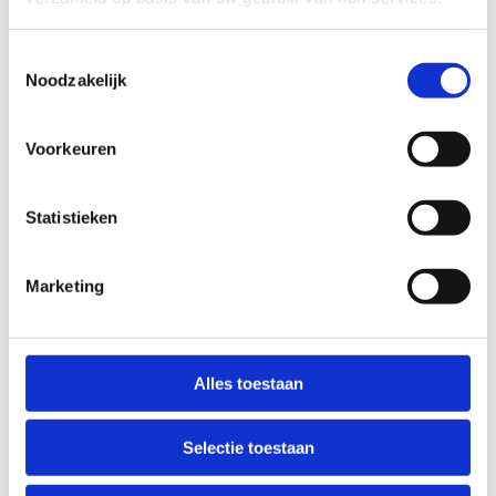
mountainbiketraject van ongeveer 30 minuten.
Deze volledige activiteit, inclusief kajakken en
mountainbiken, zorgt voor ongeveer drie uur
Toestemmingsselectie
Noodzakelijk
puur avontuur en plezier!
Voorkeuren
Statistieken
Marketing
Alles toestaan
Selectie toestaan