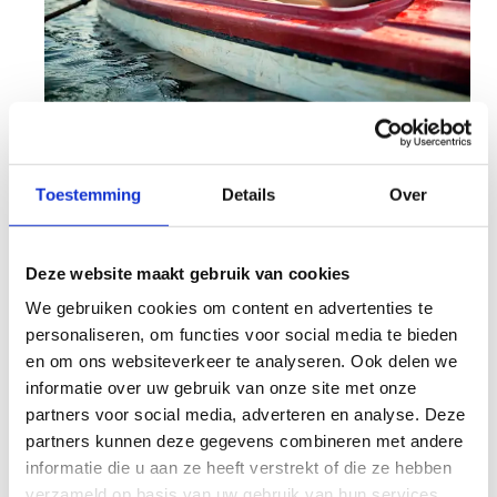
Vind je kajakgeluk
Toestemming
Details
Over
Verken de prachtige waterwegen van Vlaanderen
in het midden van al het mooie groen.
Watersportliefhebbers komen hier absoluut aan
Deze website maakt gebruik van cookies
hun trekken.
We gebruiken cookies om content en advertenties te
Stap in je kajak en ervaar een prachige afvaart
personaliseren, om functies voor social media te bieden
van de Nete naar de watermolen van
en om ons websiteverkeer te analyseren. Ook delen we
Grobbendonk. Zin in een avontuurlijke dag?
informatie over uw gebruik van onze site met onze
Neem de mountainbike terug naar ons
partners voor social media, adverteren en analyse. Deze
sportcentrum!
partners kunnen deze gegevens combineren met andere
informatie die u aan ze heeft verstrekt of die ze hebben
Die terugweg is een toegankelijk
verzameld op basis van uw gebruik van hun services.