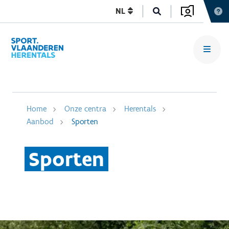
NL
Home
Onze centra
Herentals
Aanbod
Sporten
Sporten