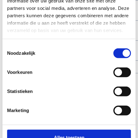
informatie over uw gebruik van onze site met onze
Donderdag
08.00 - 18.30
21.15 - 22.30 uur
partners voor social media, adverteren en analyse. Deze
uur
partners kunnen deze gegevens combineren met andere
informatie die u aan ze heeft verstrekt of die ze hebben
Vrijdag
08.00 - 18.30
18.30 - 22.30 uur
verzameld op basis van uw gebruik van hun services.
uur
Zaterdag
08.00 - 15.30
16.30 - 17.00 uur
Toestemmingsselectie
Noodzakelijk
uur
Zondag
08.00 - 15.15 uur
16.45 - 17.00 uur
Voorkeuren
Op weekdagen kunnen scholieren met een
SNS-
pas
gratis komen fitnessen van 16.00 uur tot
Statistieken
18.30 uur. Op woensdag zelfs al vanaf 12.30 uur.
We voorzien een toezichthouder die je kan
Marketing
helpen of wat extra uitleg kan geven indien
nodig.
Ontdek alles over de SNS-pas
Alles toestaan