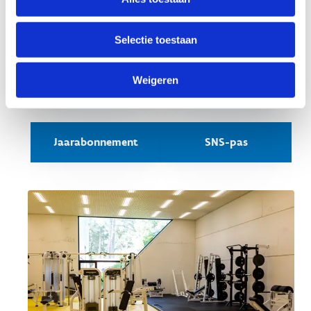
Selectie toestaan
Dagpas
10+1
Weigeren
beurtenkaart
Jaarabonnement
SNS-pas