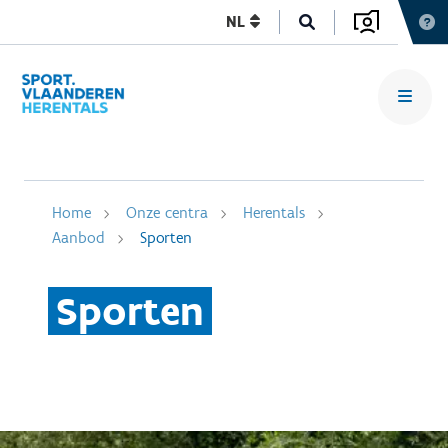
NL
Home
Onze centra
Herentals
Aanbod
Sporten
Sporten