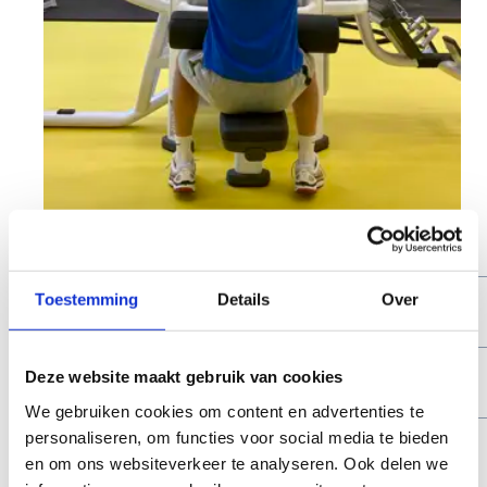
Openingsuren
Maandag
08.00 - 18.30
21.15 - 22.30 uur
Toestemming
Details
Over
uur
Dinsdag
08.00 - 18.30
20.45 - 22.30
Deze website maakt gebruik van cookies
uur
uur
We gebruiken cookies om content en advertenties te
personaliseren, om functies voor social media te bieden
Woensdag
08.00 - 18.30
21.00 - 22.30 uur
en om ons websiteverkeer te analyseren. Ook delen we
uur