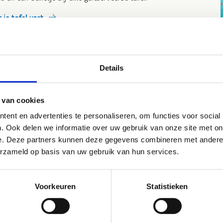
 je tafel vast
Details
 van cookies
p sportstage in Herentals?
ent en advertenties te personaliseren, om functies voor social
. Ook delen we informatie over uw gebruik van onze site met on
 Sport Vlaanderen Herentals hebben we alle troeven in huis
e. Deze partners kunnen deze gegevens combineren met andere i
van jouw sportstage een succes te maken. Onze
erzameld op basis van uw gebruik van hun services.
rtaccommodaties zijn van topniveau, we bieden
apgelegenheid tot 171 personen, we hebben een goed
geruste keuken en kunnen aangepaste maaltijden serveren en
Voorkeuren
Statistieken
 centrum ligt midden in het prachtige Kempense groen.
m bij ons op sportstage