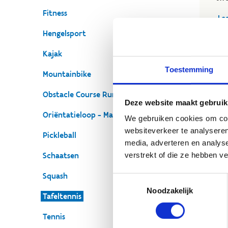
Fitness
Leg
Hengelsport
Kajak
Toestemming
Mountainbike
Obstacle Course Running (OCR)
Deze website maakt gebruik
O
Oriëntatieloop - Mapico
We gebruiken cookies om cont
websiteverkeer te analyseren
Bij
Pickleball
media, adverteren en analys
om 
verstrekt of die ze hebben v
Schaatsen
spo
sla
Squash
Toestemmingsselectie
uit
Noodzakelijk
ons
Tafeltennis
Ko
Tennis