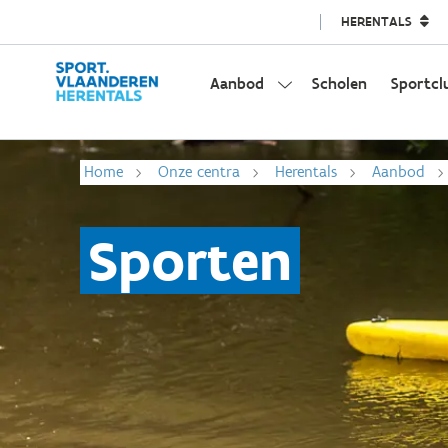
HERENTALS
Aanbod
Scholen
Sportcl
Home
Onze centra
Herentals
Aanbod
Sporten