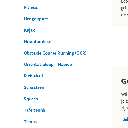
Eco
Fitness
geb
de 
Hengelsport
Kajak
Mountainbike
Obstacle Course Running (OCR)
Oriëntatieloop - Mapico
Pickleball
G
Schaatsen
Wil
Squash
je 
zij
Tafeltennis
Be
Tennis