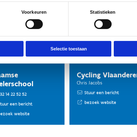
kijk het weekendarrangement
Voorkeuren
Statistieken
ieve clubs
Selectie toestaan
aamse
Cycling Vlaandere
elerschool
Chris Jacobs
Stuur een bericht
32 14 22 52 52
bezoek website
tuur een bericht
bezoek website