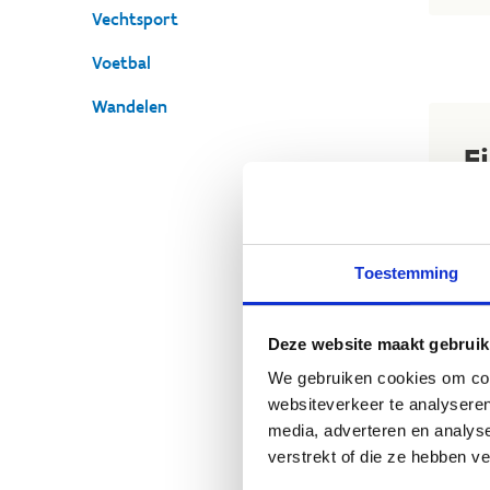
Vechtsport
Voetbal
Wandelen
F
Ont
gen
ver
Toestemming
fie
Of 
Deze website maakt gebruik
de 
We gebruiken cookies om cont
te 
websiteverkeer te analyseren
ook
media, adverteren en analys
kaj
verstrekt of die ze hebben v
fie