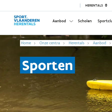
HERENTALS
Aanbod
Scholen
Sportcl
Home
Onze centra
Herentals
Aanbod
Sporten