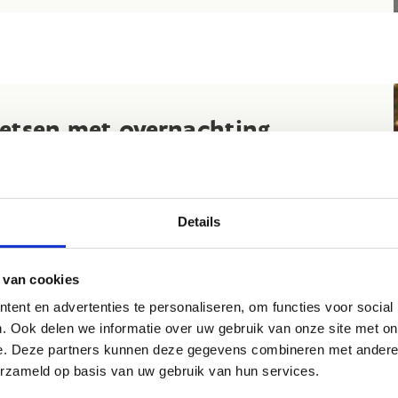
ietsen met overnachting
dek onze weekendarrangementen, waar je volop kunt
ieten van het plezier van fietsen. Stap op je tweewieler en
ken samen met andere fietsliefhebbers de prachtige
Details
tsroutes in de omgeving.
je nu een ervaren fietser bent of net begint, bij ons vind je
 van cookies
perfecte omgeving om je fietsvaardigheden te verbeteren en
ent en advertenties te personaliseren, om functies voor social
genieten van de vrijheid van het fietsen. Naast fietsen zijn er
. Ook delen we informatie over uw gebruik van onze site met on
 andere activiteiten beschikbaar, zoals mountainbiken,
e. Deze partners kunnen deze gegevens combineren met andere i
akken, boogschieten en schaatsen, maar de passie voor
erzameld op basis van uw gebruik van hun services.
tsen staat hier centraal.