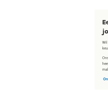
E
j
Wil
keu
Ons
hee
mak
On