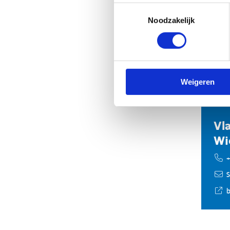
Be
Toestemmingsselectie
Noodzakelijk
Act
Weigeren
Vl
Wi
+
S