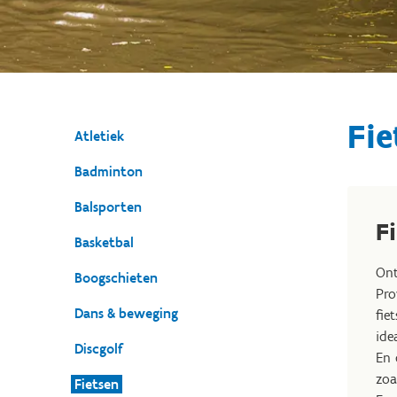
Fie
Atletiek
Badminton
Balsporten
F
Basketbal
Ont
Boogschieten
Pro
Dans & beweging
fie
ide
Discgolf
En 
zoa
Fietsen