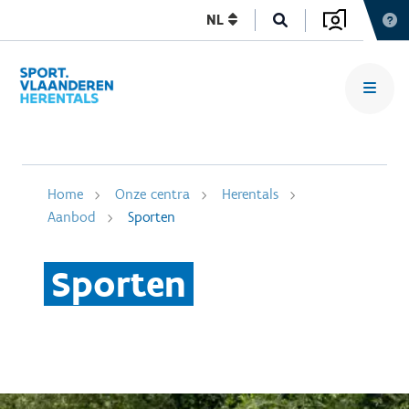
NL
Home
Onze centra
Herentals
Aanbod
Sporten
Sporten