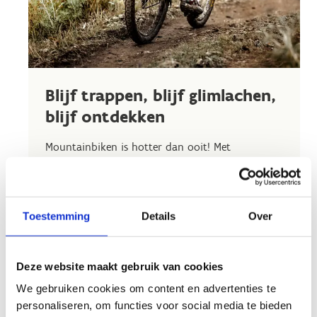
Blijf trappen, blijf glimlachen,
blijf ontdekken
Mountainbiken is hotter dan ooit! Met
honderden kilometers
aan permanente
mountainbikeparcours
kunnen liefhebbers
volop genieten van deze spannende sport. En
goed nieuws: de populariteit groeit nog steeds,
Toestemming
Details
Over
wat betekent dat er in de toekomst nog meer
parcours zullen worden toegevoegd.
Deze website maakt gebruik van cookies
Voor degenen die van variatie houden, zijn er
We gebruiken cookies om content en advertenties te
wekelijks vele eenmalige toertochten beschikbaar.
personaliseren, om functies voor social media te bieden
Organiseer je er zo zélf een?
Denk dan zeker