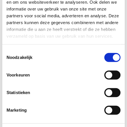
en om ons websiteverkeer te analyseren. Ook delen we
eens aan ons centrum als start- en/of eindpunt.
informatie over uw gebruik van onze site met onze
Wist je dat je vanuit ons centrum de
mooiste
partners voor social media, adverteren en analyse. Deze
single track van Vlaanderen
kan bedwingen?
partners kunnen deze gegevens combineren met andere
Sporza gravellers Bert & Bavo
waren het er
informatie die u aan ze heeft verstrekt of die ze hebben
unaniem over eens.
verzameld op basis van uw gebruik van hun services.
Ontdek onze mountainbikeroutes
Toestemmingsselectie
Ontdek de mooiste single track van
Noodzakelijk
Vlaanderen
Voorkeuren
Statistieken
Marketing