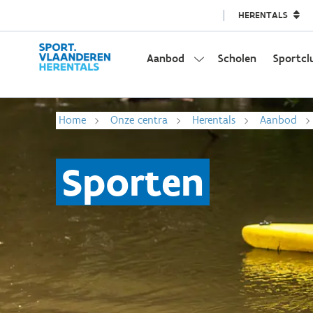
HERENTALS
Aanbod
Scholen
Sportcl
Home
Onze centra
Herentals
Aanbod
Sporten