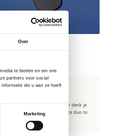
Over
eld
 media te bieden en om ons
ze partners voor social
nformatie die u aan ze heeft
oberen?
sche sport eens uit te proberen en denk je
rtner gevonden hebt om het perfecte duo te
Marketing
nu je veldje
in ons centrum.