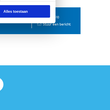
Alles toestaan
014859510
op
Stuur een bericht