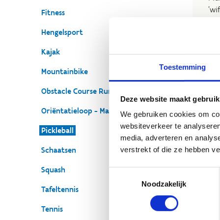
'wi
Fitness
gew
Hengelsport
for
Kajak
Toestemming
Mountainbike
Obstacle Course Running (OCR)
Deze website maakt gebruik
Oriëntatieloop - Mapico
We gebruiken cookies om cont
websiteverkeer te analyseren
Pickleball
media, adverteren en analys
verstrekt of die ze hebben v
Schaatsen
Squash
Toestemmingsselectie
Noodzakelijk
Tafeltennis
Tennis