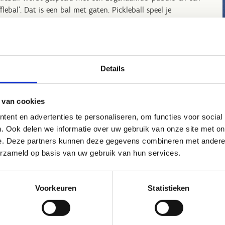
fflebal'. Dat is een bal met gaten. Pickleball speel je
oonlijk twee tegen twee maar kan perfect ook in singles-
mat.
Details
Reserveer een pickleball-v
 van cookies
ent en advertenties te personaliseren, om functies voor social
. Ook delen we informatie over uw gebruik van onze site met on
e. Deze partners kunnen deze gegevens combineren met andere i
Eens uitpr
erzameld op basis van uw gebruik van hun services.
Zin om deze fantasti
dat je de juiste pa
Voorkeuren
Statistieken
vormen?
Reserveer 