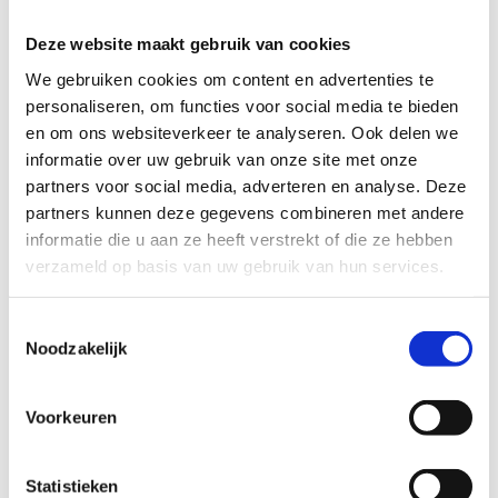
Deze website maakt gebruik van cookies
Download het
We gebruiken cookies om content en advertenties te
voorbeeld voor
personaliseren, om functies voor social media te bieden
de bestektekst
en om ons websiteverkeer te analyseren. Ook delen we
toegankelijke
informatie over uw gebruik van onze site met onze
sportinfrastructuur
partners voor social media, adverteren en analyse. Deze
partners kunnen deze gegevens combineren met andere
informatie die u aan ze heeft verstrekt of die ze hebben
verzameld op basis van uw gebruik van hun services.
Richtprijzen
Toestemmingsselectie
Noodzakelijk
Sportgebouw
Voorkeuren
Vraag een offerte op maat, want de kostprijs hangt af
van de grootte én de complexiteit van je project.
Statistieken