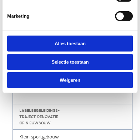
Hier krijg je al een idee van de richtprijzen 2026 (prijzen
Marketing
onderhevig aan indexering).
TYPE GEBOUW
Alles toestaan
PRIJS/UUR
Selectie toestaan
Weigeren
LABELAFTOETSING
BESTAAND GEBOUW
LABELBEGELEIDINGS-
TRAJECT RENOVATIE
OF NIEUWBOUW
Klein sportgebouw