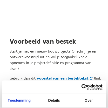
Voorbeeld van bestek
Start je met een nieuw bouwproject? Of schrijf je een
ontwerpwedstrijd uit en wil je toegankelijkheid
opnemen in je projectdefinitie en programma van
eisen?
Gebruik dan dit
voorstel van een bestektekst
(link
naar pdf) als basis.
Deze tekst geeft je ambitieniveau weer en de procedure
om integrale toegankelijkheid op te nemen in het
Toestemming
Details
Over
project.